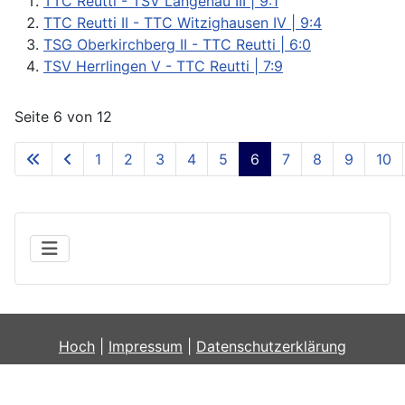
TTC Reutti - TSV Langenau III | 9:1
TTC Reutti II - TTC Witzighausen IV | 9:4
TSG Oberkirchberg II - TTC Reutti | 6:0
TSV Herrlingen V - TTC Reutti | 7:9
Seite 6 von 12
1
2
3
4
5
6
7
8
9
10
Hoch
|
Impressum
|
Datenschutzerklärung